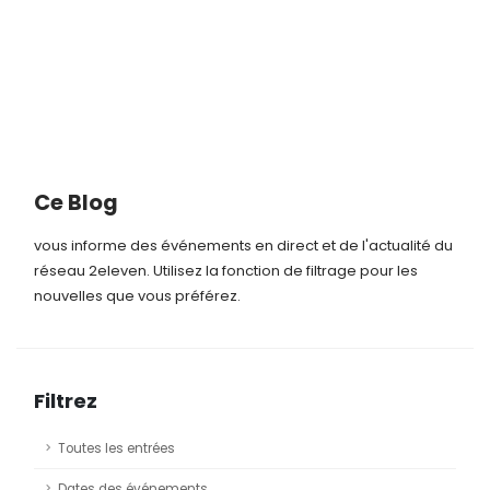
© 1924 Friedrich-Wilhelm-Murnau-Stiftung
FW Murnau: Der Letzte Mann (DE 1924)
Saturday, 4 November 2023, 18.00
Stuttgarter Philharmoniker - Liederhalle,
Stuttgart
Performed by ensamble under the direction of Frank Strobel.
Ce Blog
Music score (2003): Detlev Glanert (*1960), Comissioned by
vous informe des événements en direct et de l'actualité du
ZDF/ARTE.
réseau 2eleven. Utilisez la fonction de filtrage pour les
nouvelles que vous préférez.
plus d'infos ...
Filtrez
Toutes les entrées
© 1924 Filmarchiv Austria
Dates des événements