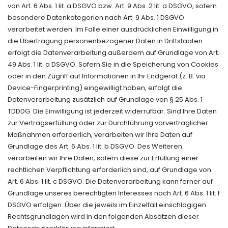
von Art. 6 Abs. 1 lit. a DSGVO bzw. Art. 9 Abs. 2 lit. a DSGVO, sofern
besondere Datenkategorien nach Art. 9 Abs. 1 DSGVO
verarbeitet werden. Im Falle einer ausdrücklichen Einwilligung in
die Übertragung personenbezogener Daten in Drittstaaten
erfolgt die Datenverarbeitung außerdem auf Grundlage von Art.
49 Abs. 1 lit. a DSGVO. Sofern Sie in die Speicherung von Cookies
oder in den Zugriff auf Informationen in Ihr Endgerät (z. B. via
Device-Fingerprinting) eingewilligt haben, erfolgt die
Datenverarbeitung zusätzlich auf Grundlage von § 25 Abs. 1
TDDDG. Die Einwilligung ist jederzeit widerrufbar. Sind Ihre Daten
zur Vertragserfüllung oder zur Durchführung vorvertraglicher
Maßnahmen erforderlich, verarbeiten wir Ihre Daten auf
Grundlage des Art. 6 Abs. 1 lit. b DSGVO. Des Weiteren
verarbeiten wir Ihre Daten, sofern diese zur Erfüllung einer
rechtlichen Verpflichtung erforderlich sind, auf Grundlage von
Art. 6 Abs. 1 lit. c DSGVO. Die Datenverarbeitung kann ferner auf
Grundlage unseres berechtigten Interesses nach Art. 6 Abs. 1 lit. f
DSGVO erfolgen. Über die jeweils im Einzelfall einschlägigen
Rechtsgrundlagen wird in den folgenden Absätzen dieser