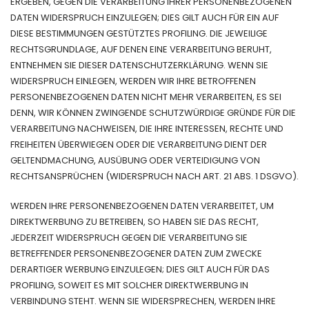
ERGEBEN, GEGEN DIE VERARBEITUNG IHRER PERSONENBEZOGENEN
DATEN WIDERSPRUCH EINZULEGEN; DIES GILT AUCH FÜR EIN AUF
DIESE BESTIMMUNGEN GESTÜTZTES PROFILING. DIE JEWEILIGE
RECHTSGRUNDLAGE, AUF DENEN EINE VERARBEITUNG BERUHT,
ENTNEHMEN SIE DIESER DATENSCHUTZERKLÄRUNG. WENN SIE
WIDERSPRUCH EINLEGEN, WERDEN WIR IHRE BETROFFENEN
PERSONENBEZOGENEN DATEN NICHT MEHR VERARBEITEN, ES SEI
DENN, WIR KÖNNEN ZWINGENDE SCHUTZWÜRDIGE GRÜNDE FÜR DIE
VERARBEITUNG NACHWEISEN, DIE IHRE INTERESSEN, RECHTE UND
FREIHEITEN ÜBERWIEGEN ODER DIE VERARBEITUNG DIENT DER
GELTENDMACHUNG, AUSÜBUNG ODER VERTEIDIGUNG VON
RECHTSANSPRÜCHEN (WIDERSPRUCH NACH ART. 21 ABS. 1 DSGVO).
WERDEN IHRE PERSONENBEZOGENEN DATEN VERARBEITET, UM
DIREKTWERBUNG ZU BETREIBEN, SO HABEN SIE DAS RECHT,
JEDERZEIT WIDERSPRUCH GEGEN DIE VERARBEITUNG SIE
BETREFFENDER PERSONENBEZOGENER DATEN ZUM ZWECKE
DERARTIGER WERBUNG EINZULEGEN; DIES GILT AUCH FÜR DAS
PROFILING, SOWEIT ES MIT SOLCHER DIREKTWERBUNG IN
VERBINDUNG STEHT. WENN SIE WIDERSPRECHEN, WERDEN IHRE