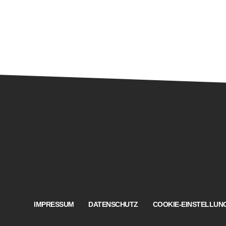
BOZAR - Henry 
Es spielt das Be
Brossé.
Musik: Elena Ka
Erich v
Montag, 1
© Sammlung Österreichisches Filmmuseum
ELBPHILH
Es spielt 
IMPRESSUM
DATENSCHUTZ
COOKIE-EINSTELLUN
Musik (20