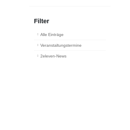
weiter...
Filter
Alle Einträge
Veranstaltungstermine
2eleven-News
.
ARTE.
weiter...